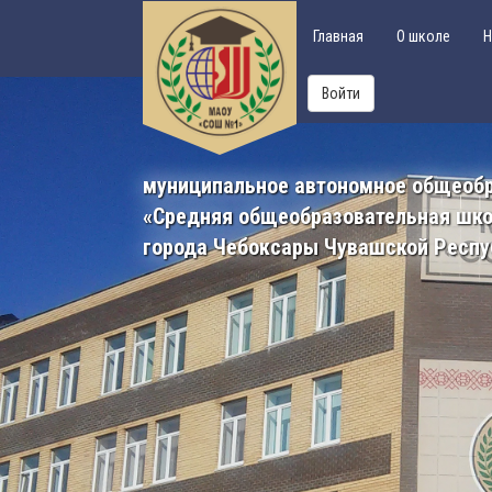
Главная
О школе
Н
Войти
муниципальное автономное общеоб
«Средняя общеобразовательная шк
города Чебоксары Чувашской Респу