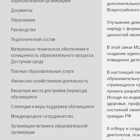
образовательной организацией
дополнительног
Всероссийского
Документы
Образование
Улучшение демо
наряду с форми
Руководство
ценностей явля
Педагогический состав
В этой связи М
Материально-техническое обеспечение и
создание едино
оснащенность образовательного процесса.
поведения дете
Доступная среда
Платные образовательные услуги
В настоящий пе
образовательну
Финансово-хозяйственная деятельность
стремящихся сф
проекта разраб
Вакантные места для приёма (перевода)
Исходя из инди
обучающихся
здоровья, проф
Стипендии и меры поддержки обучающихся
состояний свое
граждан РФ.
Международное сотрудничество
Организация питания в образовательной
К отбору и соз
организации
диетологов, пс