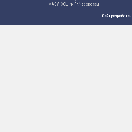
МAОУ 'CОШ №1' г.Чебоксары
Сайт разработан