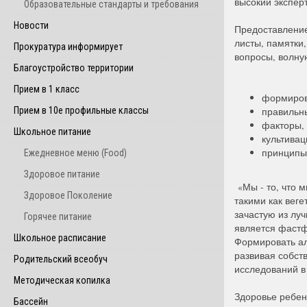
высокий экспер
Образовательные стандарты и требования
Новости
Предоставление
листы, памятки
Прокуратура информирует
вопросы, волну
Благоустройство территории
Прием в 1 класс
формирова
Прием в 10е профильные классы
правильн
факторы,
Школьное питание
культивац
принципы 
Ежедневное меню (Food)
Здоровое питание
«Мы - то, что 
Здоровое Поколение
такими как вег
зачастую из лу
Горячее питание
является фастф
Школьное расписание
Формировать ал
развивая собст
Родительский всеобуч
исследований в 
Методическая копилка
Здоровье ребенк
Бассейн