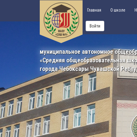
Главная
О школе
Н
Войти
муниципальное автономное общеоб
«Средняя общеобразовательная шк
города Чебоксары Чувашской Респу