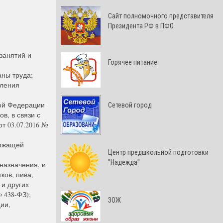
Cайт полномочного представителя
Президента РФ в ПФО
занятий и
Горячее питание
аны труда;
вления
кой Федерации
Сетевой город
в, в связи с
т 03.07.2016 №
ержащей
Центр предшкольной подготовки
"Надежда"
назначения, и
ков, пива,
 и других
 438-ФЗ);
ЗОЖ
ии,