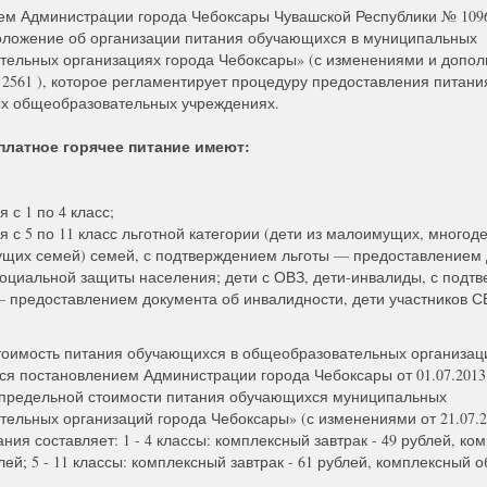
м Администрации города Чебоксары Чувашской Республики № 1096 
оложение об организации питания обучающихся в муниципальных
ельных организациях города Чебоксары» (с изменениями и допол
№ 2561 ), которое регламентирует процедуру предоставления питани
х общеобразовательных учреждениях.
платное горячее питание имеют:
 с 1 по 4 класс;
 с 5 по 11 класс льготной категории (дети из малоимущих, многод
щих семей) семей, с подтверждением льготы — предоставлением 
социальной защиты населения; дети с ОВЗ, дети-инвалиды, с подт
— предоставлением документа об инвалидности, дети участников С
тоимость питания обучающихся в общеобразовательных организац
ся постановлением Администрации города Чебоксары от 01.07.2013
 предельной стоимости питания обучающихся муниципальных
ельных организаций города Чебоксары» (с изменениями от 21.07.2
ния составляет: 1 - 4 классы: комплексный завтрак - 49 рублей, ко
лей; 5 - 11 классы: комплексный завтрак - 61 рублей, комплексный о