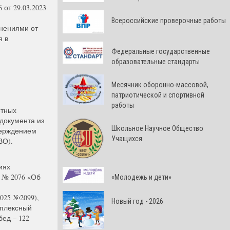
от 29.03.2023
Всероссийские проверочные работы
нениями от
я в
Федеральные государственные
образовательные стандарты
Месячник оборонно-массовой,
патриотической и спортивной
работы
етных
документа из
Школьное Научное Общество
верждением
Учащихся
ВО).
иях
 № 2076 «Об
«Молодежь и дети»
025 №2099),
Новый год - 2026
мплексный
бед – 122