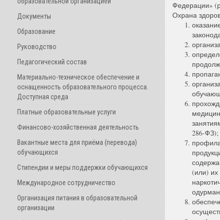
образовательной организацией
Федерации» (р
Охрана здоров
Документы
оказани
Образование
законод
организ
Руководство
определ
Педагогический состав
продолж
пропага
Материально-техническое обеспечение и
организ
оснащенность образовательного процесса.
обучающ
Доступная среда
прохожд
Платные образовательные услуги
медицин
занятиям
Финансово-хозяйственная деятельность
286-ФЗ);
профила
Вакантные места для приёма (перевода)
продукц
обучающихся
содержа
Стипендии и меры поддержки обучающихся
(или) их
наркотич
Международное сотрудничество
одурмани
Организация питания в образовательной
обеспеч
организации
осущест