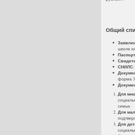
Общий спи
Заявле
школе и
Паспор
Свидете
СНИЛС
:
Докуме
форма 3,
Докуме
Для мн
социаль
семьи.
Для ма
подтвер
Для де
социаль