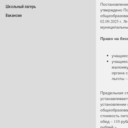
Постановление
Школьный лагерь
утверждено П
общеобразоват
Вакансии
02.09.2025 г. 
муниципальны
Право на бес
учащиеся
учащиеся
малоиму
органа 
льготы 
Предельная с
устанавливает
установлении
общеобразоват
стоимость пита
обед – 110 руб
рублей.».