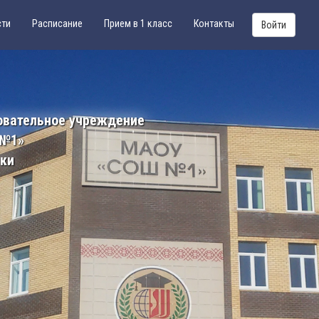
сти
Расписание
Прием в 1 класс
Контакты
Войти
овательное учреждение
 №1»
ики