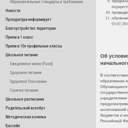
профила
Образовательные стандарты и требования
осущест
Новости
проведе
обучени
Прокуратура информирует
03.07.20
Благоустройство территории
Прием в 1 класс
Прием в 10е профильные классы
Об услови
Школьное питание
начальног
Ежедневное меню (Food)
Здоровое питание
В соответствии
образовании в 
Здоровое Поколение
Обучающиеся 
Горячее питание
государственн
учредителями 
Школьное расписание
предусматрива
Родительский всеобуч
ассигнований 
бюджетов и ин
Методическая копилка
Российской Фе
Бассейн