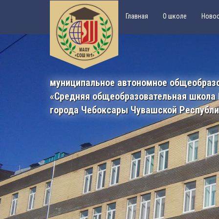
Главная
О школе
Ново
муниципальное автономное общеобраз
«Средняя общеобразовательная школа
города Чебоксары Чувашской Республ