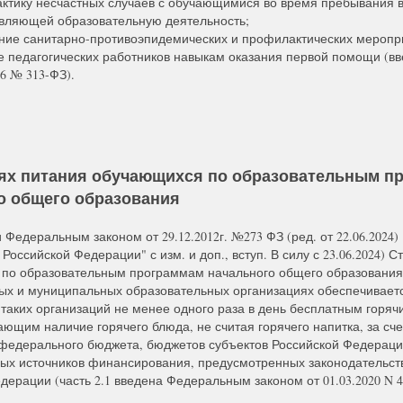
ктику несчастных случаев с обучающимися во время пребывания в
вляющей образовательную деятельность;
ние санитарно-противоэпидемических и профилактических меропр
е педагогических работников навыкам оказания первой помощи (вв
16 № 313-ФЗ).
ях питания обучающихся по образовательным п
о общего образования
 Федеральным законом от 29.12.2012г. №273 ФЗ (ред. от 22.06.2024)
Российской Федерации" с изм. и доп., вступ. В силу с 23.06.2024) Ст.
по образовательным программам начального общего образования
ых и муниципальных образовательных организациях обеспечивает
таких организаций не менее одного раза в день бесплатным горяч
ющим наличие горячего блюда, не считая горячего напитка, за сч
федерального бюджета, бюджетов субъектов Российской Федераци
ых источников финансирования, предусмотренных законодательст
дерации (часть 2.1 введена Федеральным законом от 01.03.2020 N 4