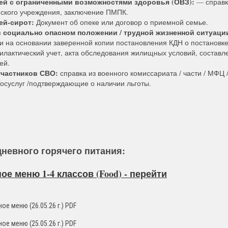
ей с ограниченными возможностями здоровья (ОВЗ):
— справк
ского учреждения, заключение ПМПК.
ей-сирот:
Документ об опеке или договор о приемной семье.
 социально опасном положении / трудной жизненной ситуаци
и на основании заверенной копии постановления КДН о постановк
илактический учет, акта обследования жилищных условий, составл
ей.
участников СВО:
справка из военного комиссариата / части / МФЦ 
Госуслуг /подтверждающие о наличии льготы.
невного горячего питания:
е меню 1-4 классов (Food) - перейти
ое меню (26.05.26 г.) PDF
ое меню (25.05.26 г.) PDF