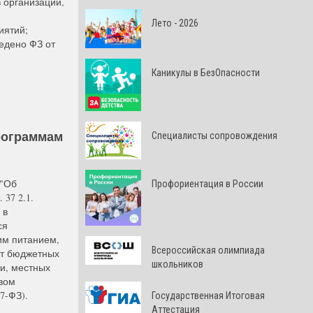
 организации,
Лето - 2026
иятий;
едено ФЗ от
Каникулы в БезОпасности
рограммам
Специалисты сопровождения
 "Об
Профориентация в России
 37 2.1.
 в
ся
им питанием,
Всероссийская олимпиада
ет бюджетных
школьников
и, местных
вом
7-ФЗ).
Государственная Итоговая
Аттестация