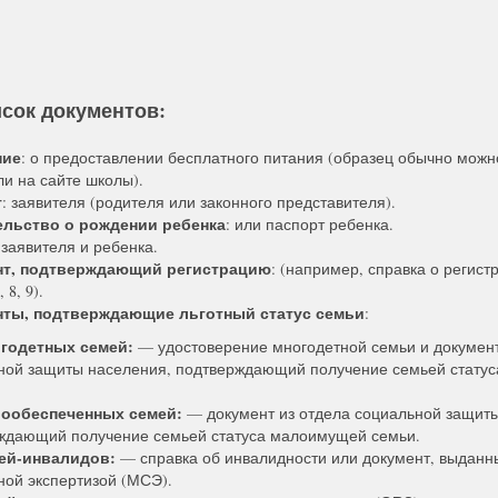
сок документов:
ние
: о предоставлении бесплатного питания (образец обычно можн
ли на сайте школы).
т
: заявителя (родителя или законного представителя).
льство о рождении ребенка
: или паспорт ребенка.
 заявителя и ребенка.
нт, подтверждающий регистрацию
: (например, справка о регист
 8, 9).
нты, подтверждающие льготный статус семьи
:
огодетных семей:
— удостоверение многодетной семьи и документ
ной защиты населения, подтверждающий получение семьей стату
лообеспеченных семей:
— документ из отдела социальной защиты
ждающий получение семьей статуса малоимущей семьи.
тей-инвалидов:
— справка об инвалидности или документ, выданн
ной экспертизой (МСЭ).