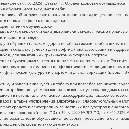
едакция от 08.03.2026). Статья 41. Охрана здоровья обучающихся
ья обучающихся включает в себя:
е первичной медико-санитарной помощи в порядке, установленном
ательством в сфере охраны здоровья;
ацию питания обучающихся;
ение оптимальной учебной, внеучебной нагрузки, режима учебных 
ительности каникул;
нду и обучение навыкам здорового образа жизни, требованиям охр
ацию и создание условий для профилактики заболеваний и оздоро
ихся, для занятия ими физической культурой и спортом;
ение обучающимися в соответствии с законодательством Российс
ских осмотров, в том числе профилактических медицинских осмотро
и физической культурой и спортом, и диспансеризации (в ред. ФЗ о
ктику и запрещение курения табака или потребления никотинсод
ии, потребления путем вдыхания сжиженных углеводородных газов,
щихся в потенциально опасных газосодержащих товарах бытового 
 паров, а также употребления алкогольных, слабоалкогольных напит
еских средств и психотропных веществ, их прекурсоров и аналогов
вающих веществ (в ред. ФЗ от 31.07.2020 № 303-ФЗ, от 30.11.2024 №
ение безопасности обучающихся во время пребывания в организац
вляющей образовательную деятельность;