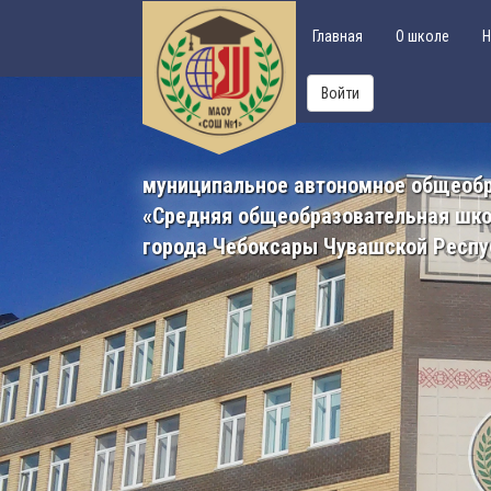
Главная
О школе
Н
Войти
муниципальное автономное общеоб
«Средняя общеобразовательная шк
города Чебоксары Чувашской Респу