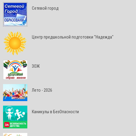
Сетевой город
Центр предшкольной подготовки "Надежда"
ЗОЖ
Лето - 2026
Каникулы в БезОпасности