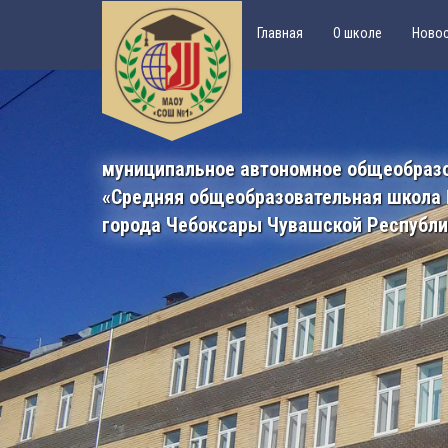
Главная
О школе
Ново
муниципальное автономное общеобраз
«Средняя общеобразовательная школа
города Чебоксары Чувашской Республ