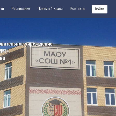
сти
Расписание
Прием в 1 класс
Контакты
Войти
овательное учреждение
 №1»
ики