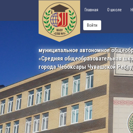
Главная
О школе
Н
Войти
муниципальное автономное общеоб
«Средняя общеобразовательная шк
города Чебоксары Чувашской Респу