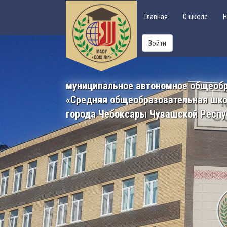
Главная
О школе
Н
Войти
муниципальное автономное общеоб
«Средняя общеобразовательная шк
города Чебоксары Чувашской Респу