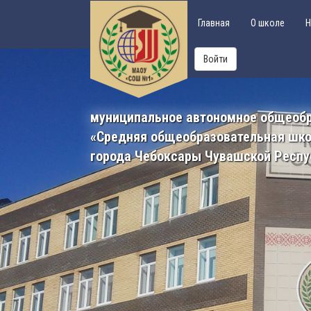
Главная
О школе
Н
Войти
муниципальное автономное общеоб
«Средняя общеобразовательная шк
города Чебоксары Чувашской Респу