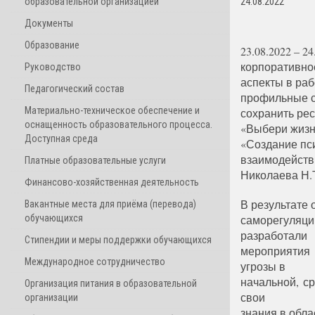
образовательной организацией
24.08.2022
Документы
Образование
23.08.2022 – 
корпоративно
Руководство
аспекты в раб
Педагогический состав
профильные с
Материально-техническое обеспечение и
сохранить ре
оснащенность образовательного процесса.
«Выбери жизн
Доступная среда
«Создание пс
взаимодейств
Платные образовательные услуги
Николаева Н.Т
Финансово-хозяйственная деятельность
В результате 
Вакантные места для приёма (перевода)
обучающихся
саморегуляц
разработали
Стипендии и меры поддержки обучающихся
мероприятия
Международное сотрудничество
угрозы в
начальной, с
Организация питания в образовательной
свои
организации
знания в обла