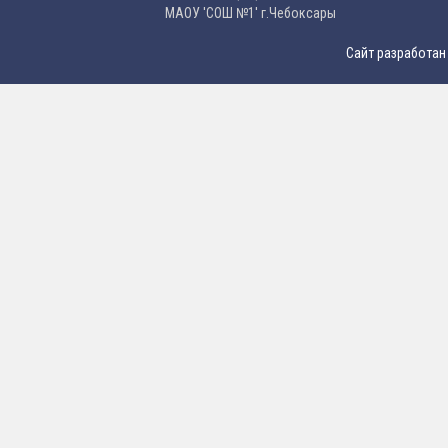
МAОУ 'CОШ №1' г.Чебоксары
Сайт разработан