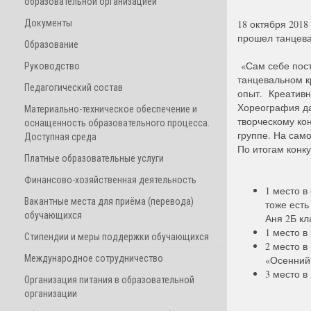
образовательной организацией
Документы
18 октября 201
прошел танцев
Образование
«Сам себе пост
Руководство
танцевальном кр
Педагогический состав
опыт. Креативн
Хореография да
Материально-техническое обеспечение и
творческому кон
оснащенность образовательного процесса.
группе. На сам
Доступная среда
По итогам конк
Платные образовательные услуги
Финансово-хозяйственная деятельность
1 место в
Вакантные места для приёма (перевода)
тоже есть
обучающихся
Аня 2Б кл
1 место в
Стипендии и меры поддержки обучающихся
2 место в
Международное сотрудничество
«Осенний
3 место в
Организация питания в образовательной
организации