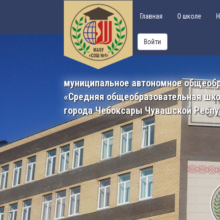
Главная
О школе
Н
Войти
муниципальное автономное общеоб
«Средняя общеобразовательная шк
города Чебоксары Чувашской Респу