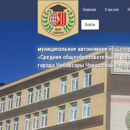
Главная
О школе
Н
Войти
муниципальное автономное общеоб
«Средняя общеобразовательная шк
города Чебоксары Чувашской Респу