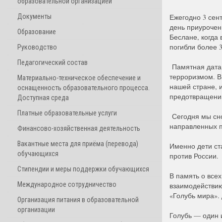
образовательной организацией
Документы
Ежегодно 3 сен
день приурочен
Образование
Беслане, когда 
погибли более 3
Руководство
Педагогический состав
Памятная дата 
терроризмом. В
Материально-техническое обеспечение и
нашей стране, 
оснащенность образовательного процесса.
предотвращении
Доступная среда
Платные образовательные услуги
Сегодня мы сно
направленных п
Финансово-хозяйственная деятельность
Вакантные места для приёма (перевода)
Именно дети ст
обучающихся
против России.
Стипендии и меры поддержки обучающихся
В память о все
Международное сотрудничество
взаимодействию
«Голубь мира».
Организация питания в образовательной
организации
Голубь — один 