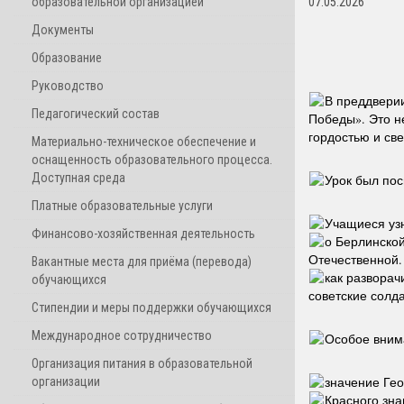
образовательной организацией
07.05.2026
Документы
Образование
Руководство
В преддвери
Педагогический состав
Победы». Это н
гордостью и св
Материально-техническое обеспечение и
оснащенность образовательного процесса.
Доступная среда
Урок был по
Платные образовательные услуги
Учащиеся уз
Финансово-хозяйственная деятельность
о Берлинско
Отечественной.
Вакантные места для приёма (перевода)
как разворач
обучающихся
советские солд
Стипендии и меры поддержки обучающихся
Международное сотрудничество
Особое вним
Организация питания в образовательной
значение Гео
организации
Красного зна