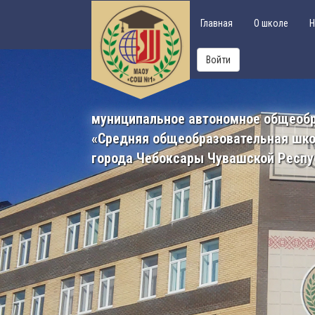
Главная
О школе
Н
Войти
муниципальное автономное общеоб
«Средняя общеобразовательная шк
города Чебоксары Чувашской Респу