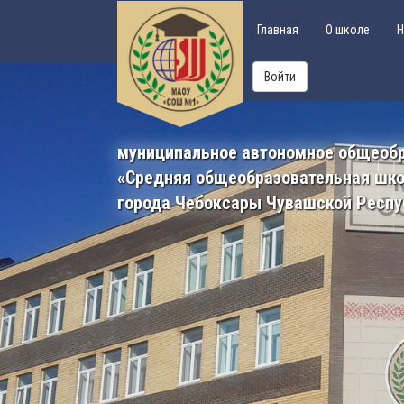
Главная
О школе
Н
Войти
муниципальное автономное общеоб
«Средняя общеобразовательная шк
города Чебоксары Чувашской Респу